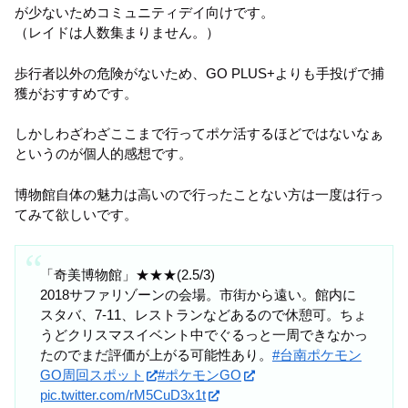
が少ないためコミュニティデイ向けです。
（レイドは人数集まりません。）
歩行者以外の危険がないため、GO PLUS+よりも手投げで捕
獲がおすすめです。
しかしわざわざここまで行ってポケ活するほどではないなぁ
というのが個人的感想です。
博物館自体の魅力は高いので行ったことない方は一度は行っ
てみて欲しいです。
「奇美博物館」★★★(2.5/3)
2018サファリゾーンの会場。市街から遠い。館内に
スタバ、7-11、レストランなどあるので休憩可。ちょ
うどクリスマスイベント中でぐるっと一周できなかっ
たのでまだ評価が上がる可能性あり。
#台南ポケモン
GO周回スポット
#ポケモンGO
pic.twitter.com/rM5CuD3x1t