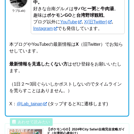
中。
好きな台南グルメは
サバヒー粥
と
牛肉湯
。
ラブ(Lab)
趣味は
ポケモンGO
と
台湾野球観戦
。
ブログ以外に
YouTube
,
X(旧Twitter)
,
Instagram
でも発信しています。
本ブログやYouTubeの最新情報は
X
（旧Twitter）でお知ら
せしています。
最新情報を見逃したくない方
はぜひ登録をお願いいたし
ます。
（1日２〜3回ぐらいしかポストしないのでタイムライン
を荒らすことはありません。）
X：
@Lab_tainan
(タップするとXに遷移します)
【ポケモンGO】2024年City Safari台南完全攻略ガイ
ド（台湾初心者向け）