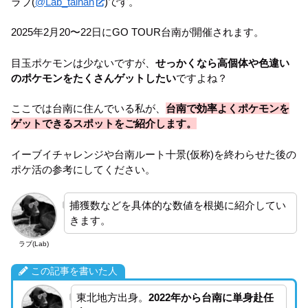
ラブ(
@Lab_tainan
)です。
2025年2月20〜22日にGO TOUR台南が開催されます。
目玉ポケモンは少ないですが、
せっかくなら高個体や色違い
のポケモンをたくさんゲットしたい
ですよね？
ここでは台南に住んでいる私が、
台南で効率よくポケモンを
ゲットできるスポットをご紹介します。
イーブイチャレンジや台南ルート十景(仮称)を終わらせた後の
ポケ活の参考にしてください。
捕獲数などを具体的な数値を根拠に紹介してい
きます。
ラブ(Lab)
この記事を書いた人
東北地方出身。
2022年から台南に単身赴任