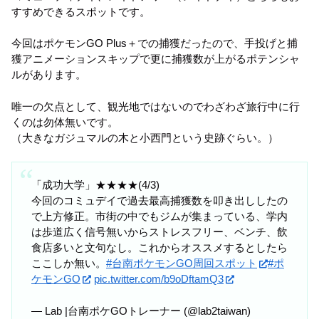
すすめできるスポットです。
今回はポケモンGO Plus＋での捕獲だったので、手投げと捕
獲アニメーションスキップで更に捕獲数が上がるポテンシャ
ルがあります。
唯一の欠点として、観光地ではないのでわざわざ旅行中に行
くのは勿体無いです。
（大きなガジュマルの木と小西門という史跡ぐらい。）
「成功大学」★★★★(4/3)
今回のコミュデイで過去最高捕獲数を叩き出ししたの
で上方修正。市街の中でもジムが集まっている、学内
は歩道広く信号無いからストレスフリー、ベンチ、飲
食店多いと文句なし。これからオススメするとしたら
ここしか無い。
#台南ポケモンGO周回スポット
#ポ
ケモンGO
pic.twitter.com/b9oDftamQ3
— Lab |台南ポケGOトレーナー (@lab2taiwan)