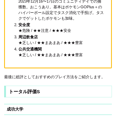
2023年12月16〜17日のコミュニティデイでの捕
獲数。おこうあり。基本はポケモンGOPlus＋の
ハイパーボール設定でタスク消化で手投げ。タス
クでゲットしたポケモンも加味。
安全度
★危険 / ★★注意 / ★★★安全
周辺飲食店
★乏しい / ★★まあまあ / ★★★豊富
公共交通機関
★乏しい / ★★まあまあ / ★★★豊富
最後に総評としておすすめのプレイ方法をご紹介します。
トータル評価S
成功大学