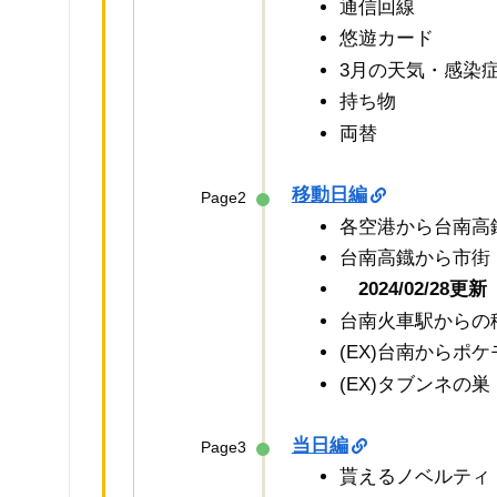
通信回線
悠遊カード
3月の天気・感染
持ち物
両替
移動日編
Page2
各空港から台南高
台南高鐡から市街
2024/02/2
台南火車駅からの
(EX)台南からポ
(EX)タブンネの巣
当日編
Page3
貰えるノベルティ