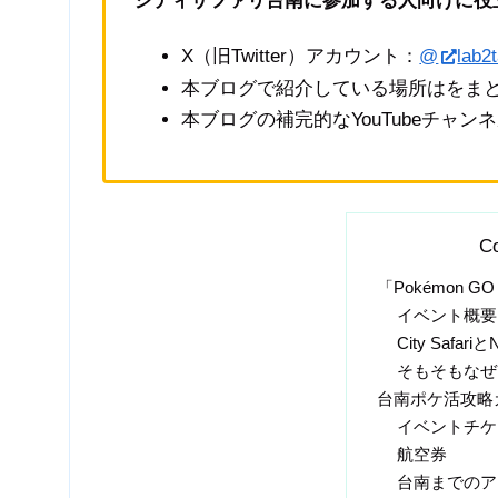
シティサファリ台南に参加する人向けに役
X（旧Twitter）アカウント：
@
lab2
本ブログで紹介している場所はをま
本ブログの補完的なYouTubeチャン
Co
「Pokémon GO 
イベント概要
City Safari
そもそもなぜ
台南ポケ活攻略
イベントチケ
航空券
台南までのア