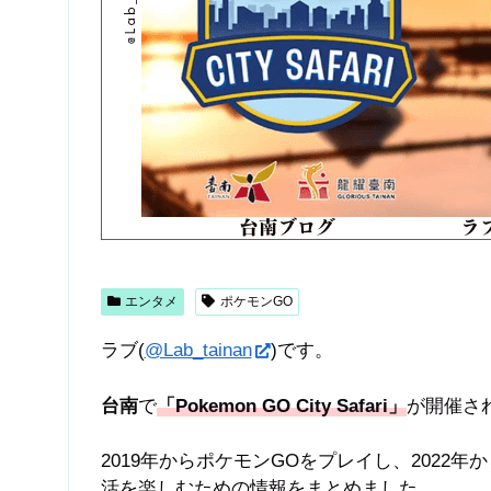
エンタメ
ポケモンGO
ラブ(
@Lab_tainan
)です。
台南
で
「Pokemon GO City Safari」
が開催さ
2019年からポケモンGOをプレイし、202
活を楽しむための情報をまとめました。