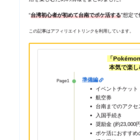
“
台湾初心者が
初めて台南でポケ活する
”想定
この記事はアフィリエイトリンクを利用しています。
「Pokémon 
本気で
楽し
準備編
Page1
イベントチケット
航空券
台南までのアクセ
入国手続き
奨励金 (約23,0
ポケ活におすすめ