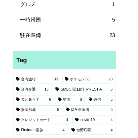
グルメ
1
一時帰国
5
駐在準備
23
Tag
台湾旅行
33
ポケモンGO
20
台湾交通
15
SMBC信託銀行PRESTIA
6
犬と暮らす
6
空港
6
通信
5
資産形成
5
奨学金返済
5
クレジットカード
4
covid-19
4
Firstrade証券
4
台湾病院
4