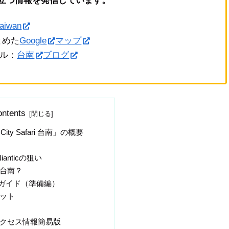
立つ情報を発信しています。
taiwan
とめた
Google
マップ
ネル：
台南
ブログ
ntents
City Safari 台南」の概要
とNianticの狙い
台南？
ガイド（準備編）
ット
クセス情報簡易版