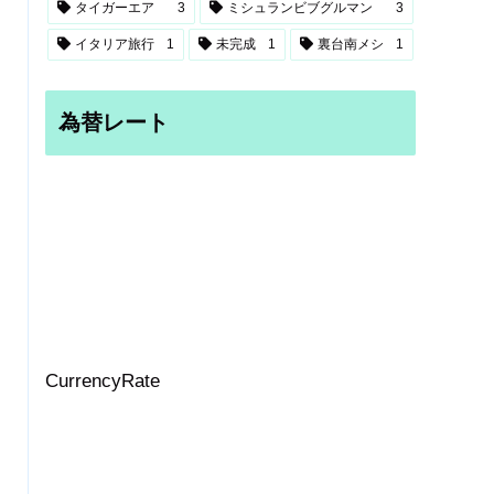
タイガーエア
3
ミシュランビブグルマン
3
イタリア旅行
1
未完成
1
裏台南メシ
1
為替レート
CurrencyRate