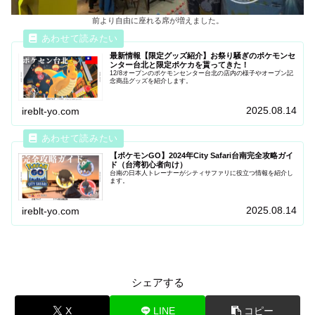
前より自由に座れる席が増えました。
最新情報【限定グッズ紹介】お祭り騒ぎのポケモンセ
ンター台北と限定ポケカを貰ってきた！
12/8オープンのポケモンセンター台北の店内の様子やオープン記
念商品グッズを紹介します。
2025.08.14
ireblt-yo.com
【ポケモンGO】2024年City Safari台南完全攻略ガイ
ド（台湾初心者向け）
台南の日本人トレーナーがシティサファリに役立つ情報を紹介し
ます。
2025.08.14
ireblt-yo.com
シェアする
X
LINE
コピー