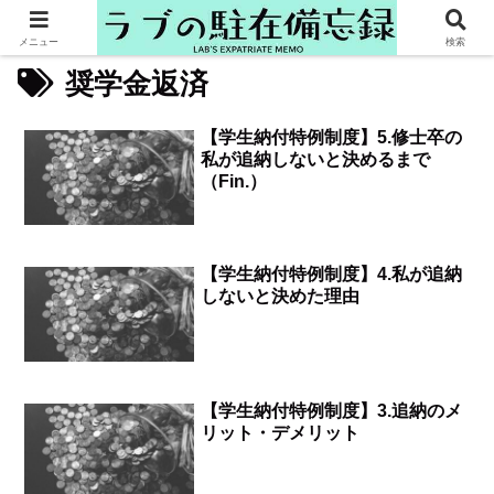
メニュー
検索
奨学金返済
【学生納付特例制度】5.修士卒の
私が追納しないと決めるまで
（Fin.）
【学生納付特例制度】4.私が追納
しないと決めた理由
【学生納付特例制度】3.追納のメ
リット・デメリット