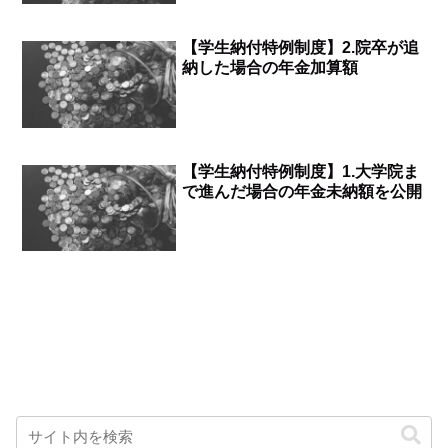
【学生納付特例制度】2.院卒が追
納した場合の年金加算額
【学生納付特例制度】1.大学院ま
で進んだ場合の年金未納額を公開