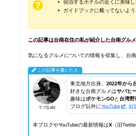
宿泊するホテルの近くに美味し
ガイドブックに載ってないよう
この記事は台南在住の私が紹介した台南グル
気になるグルメについての情報を収集し、台
この記事を書いた人
東北地方出身。
2022年か
好きな台南グルメは
サバヒ
趣味は
ポケモンGO
と
台湾野
ブログ以外に
YouTube
,
X(旧
ラブ(Lab)
本ブログやYouTubeの最新情報は
X
（旧Twi