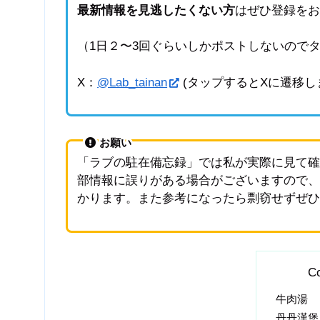
最新情報を見逃したくない方
はぜひ登録を
（1日２〜3回ぐらいしかポストしないので
X：
@Lab_tainan
(タップするとXに遷移し
お願い
「ラブの駐在備忘録」では私が実際に見て
部情報に誤りがある場合がございますので
かります。また参考になったら剽窃せずぜひ
Co
牛肉湯
丹丹漢堡