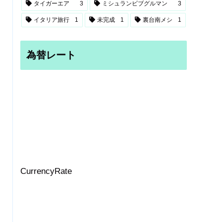
タイガーエア
3
ミシュランビブグルマン
3
イタリア旅行
1
未完成
1
裏台南メシ
1
為替レート
CurrencyRate