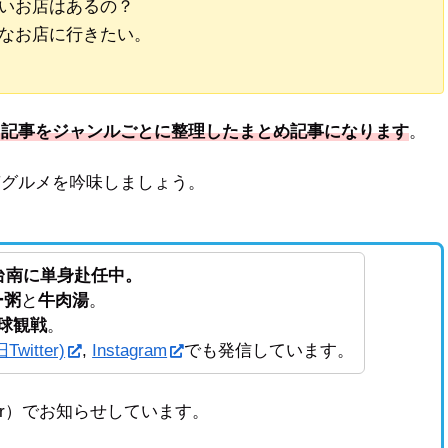
いお店はあるの？
なお店に行きたい。
メ記事をジャンルごとに整理したまとめ記事になります
。
南グルメを吟味しましょう。
ら台南に単身赴任中。
ー粥
と
牛肉湯
。
球観戦
。
Twitter)
,
Instagram
でも発信しています。
tter）でお知らせしています。