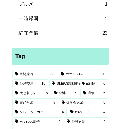
グルメ
1
一時帰国
5
駐在準備
23
Tag
台湾旅行
33
ポケモンGO
20
台湾交通
15
SMBC信託銀行PRESTIA
6
犬と暮らす
6
空港
6
通信
5
資産形成
5
奨学金返済
5
クレジットカード
4
covid-19
4
Firstrade証券
4
台湾病院
4