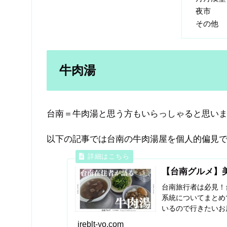
夜市
その他
牛肉湯
台南＝牛肉湯と思う方もいらっしゃると思い
以下の記事では台南の牛肉湯屋を個人的偏見
【台南グルメ】
台南旅行者は必見！
系統についてまとめ
いるので行きたいお
ireblt-yo.com