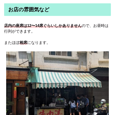
お店の雰囲気など
店内の座席は12〜14席ぐらいしかありません
ので、お昼時は
行列ができます。
またほぼ
相席
になります。