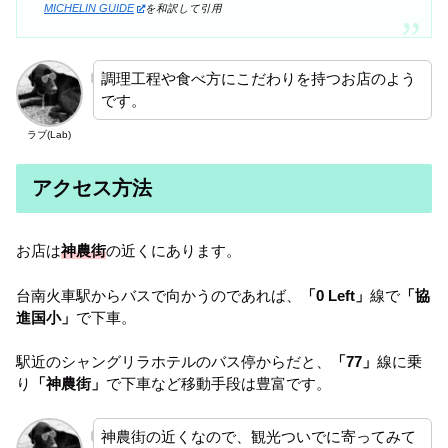
MICHELIN GUIDE
を和訳して引用
調理工程や食べ方にこだわりを持つお店のよう
です。
ラブ(Lab)
アクセス方法
お店は
神農街
の近くにあります。
台南火車駅からバスで向かうのであれば、
「0 Left」
線で
「協
進国小」
で下車。
駅近のシャングリラホテルのバス停からだと、
「77」
線に乗
り
「神農街」
で下車など移動手段は豊富です。
神農街の近くなので、観光ついでに寄ってみて