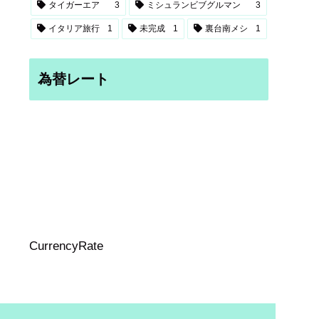
タイガーエア
3
ミシュランビブグルマン
3
イタリア旅行
1
未完成
1
裏台南メシ
1
為替レート
CurrencyRate