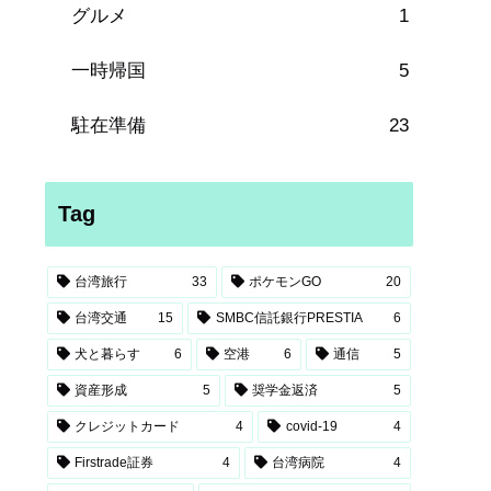
グルメ
1
一時帰国
5
駐在準備
23
Tag
台湾旅行
33
ポケモンGO
20
台湾交通
15
SMBC信託銀行PRESTIA
6
犬と暮らす
6
空港
6
通信
5
資産形成
5
奨学金返済
5
クレジットカード
4
covid-19
4
Firstrade証券
4
台湾病院
4