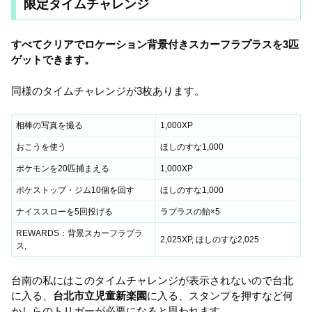
限定タイムチャレンジ
すべてクリアでロケーション背景付きスカーフラプラスを3匹
ゲットできます。
同様のタイムチャレンジが3枚あります。
相棒の写真を撮る
1,000XP
おこうを使う
ほしのすな1,000
ポケモンを20匹捕まえる
1,000XP
ポケストップ・ジム10個を回す
ほしのすな1,000
ナイススローを5回投げる
ラプラスの飴×5
REWARDS：背景スカーフラプラ
2,025XP, ほしのすな2,025
ス,
台南の私にはこのタイムチャレンジが表示されないので台北
に入る、
台北市立児童新楽園
に入る、スタンプを押すなど何
かしらのトリガーが必要になると思われます。