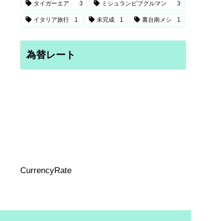
タイガーエア
3
ミシュランビブグルマン
3
イタリア旅行
1
未完成
1
裏台南メシ
1
為替レート
CurrencyRate