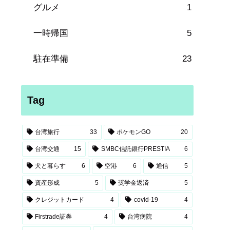
グルメ
1
一時帰国
5
駐在準備
23
Tag
台湾旅行
33
ポケモンGO
20
台湾交通
15
SMBC信託銀行PRESTIA
6
犬と暮らす
6
空港
6
通信
5
資産形成
5
奨学金返済
5
クレジットカード
4
covid-19
4
Firstrade証券
4
台湾病院
4