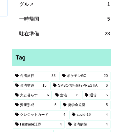
グルメ
1
一時帰国
5
駐在準備
23
Tag
台湾旅行
33
ポケモンGO
20
台湾交通
15
SMBC信託銀行PRESTIA
6
犬と暮らす
6
空港
6
通信
5
資産形成
5
奨学金返済
5
クレジットカード
4
covid-19
4
Firstrade証券
4
台湾病院
4