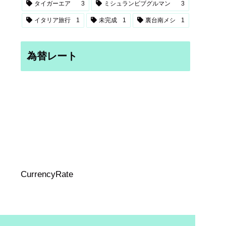
タイガーエア
3
ミシュランビブグルマン
3
イタリア旅行
1
未完成
1
裏台南メシ
1
為替レート
CurrencyRate