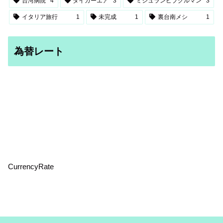
台湾病院
4
タイガーエア
3
ミシュランビブグルマン
3
イタリア旅行
1
未完成
1
裏台南メシ
1
為替レート
CurrencyRate