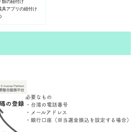
ド類の紐付け
載具アプリの紐付け
め