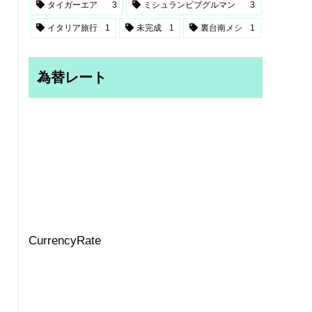
タイガーエア
3
ミシュランビブグルマン
3
イタリア旅行
1
未完成
1
裏台南メシ
1
為替レート
CurrencyRate