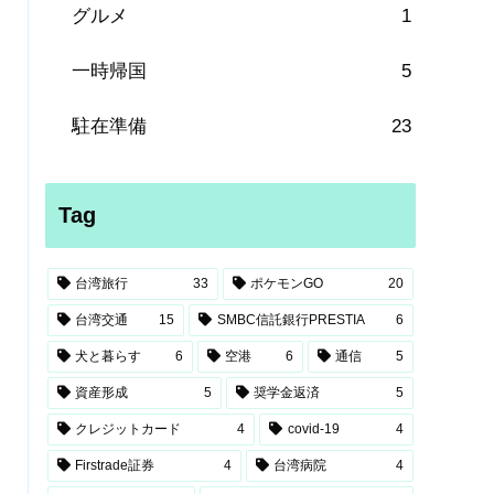
グルメ
1
一時帰国
5
駐在準備
23
Tag
台湾旅行
33
ポケモンGO
20
台湾交通
15
SMBC信託銀行PRESTIA
6
犬と暮らす
6
空港
6
通信
5
資産形成
5
奨学金返済
5
クレジットカード
4
covid-19
4
Firstrade証券
4
台湾病院
4