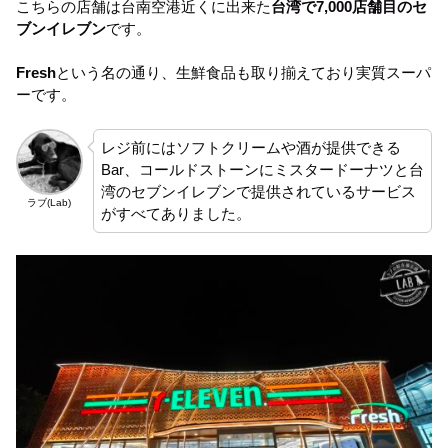
こちらの店舗は台南空港近くに出来た
台湾で7,000店舗目のセ
ブンイレブン
です。
Fresh
という名の通り、生鮮食品も取り揃えており実質スーパ
ーです。
レジ前にはソフトクリームや酒が提供できる
Bar、コールドストーンにミスタードーナツと台
湾のセブンイレブンで提供されているサービス
ラブ(Lab)
がすべてありました。