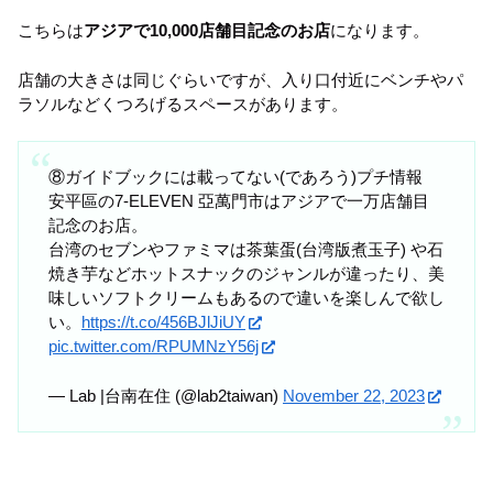
こちらは
アジアで10,000店舗目記念のお店
になります。
店舗の大きさは同じぐらいですが、入り口付近にベンチやパ
ラソルなどくつろげるスペースがあります。
⑧ガイドブックには載ってない(であろう)プチ情報
安平區の7-ELEVEN 亞萬門市はアジアで一万店舗目
記念のお店。
台湾のセブンやファミマは茶葉蛋(台湾版煮玉子) や石
焼き芋などホットスナックのジャンルが違ったり、美
味しいソフトクリームもあるので違いを楽しんで欲し
い。
https://t.co/456BJlJiUY
pic.twitter.com/RPUMNzY56j
— Lab |台南在住 (@lab2taiwan)
November 22, 2023