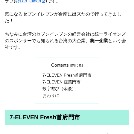
ラブ(
@Lab_tainan
)です。
気になるセブンイレブンが台南に出来たので行ってきまし
た！
ちなみに台湾のセブンイレブンの経営会社は統一ライオンズ
のスポンサーでも知られる台湾の大企業、
統一企業
という会
社です。
Contents
7-ELEVEN Fresh首府門市
7-ELEVEN 亞萬門市
数字遊び（余談）
おわりに
7-ELEVEN Fresh首府門市