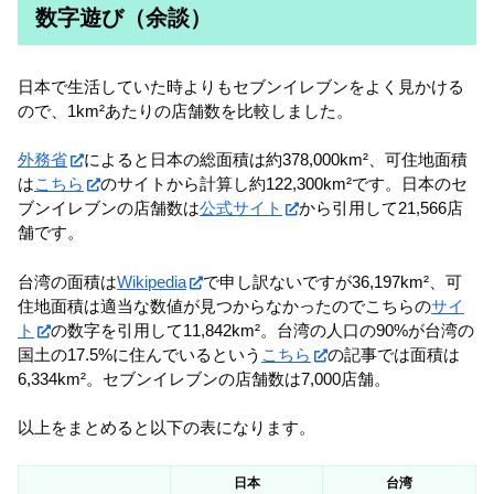
数字遊び（余談）
日本で生活していた時よりもセブンイレブンをよく見かける
ので、1km²あたりの店舗数を比較しました。
外務省
によると日本の総面積は約378,000km²、可住地面積
は
こちら
のサイトから計算し約122,300km²です。日本のセ
ブンイレブンの店舗数は
公式サイト
から引用して21,566店
舗です。
台湾の面積は
Wikipedia
で申し訳ないですが36,197km²、可
住地面積は適当な数値が見つからなかったのでこちらの
サイ
ト
の数字を引用して11,842km²。台湾の人口の90%が台湾の
国土の17.5%に住んでいるという
こちら
の記事では面積は
6,334km²。セブンイレブンの店舗数は7,000店舗。
以上をまとめると以下の表になります。
日本
台湾