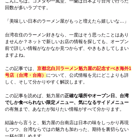
こんにちは。コメダや一風堂、一蘭は日本より台湾で行った
回数が多いラブです。
「美味しい日本のラーメン屋がもっと増えたら嬉しいな…」
台湾在住のラーメン好きなら、一度はそう思ったことはあり
ませんか？ネットで新しいお店の情報を探しても、オープン
前で詳しい情報がなかなか見つからず、やきもきしてしまい
ますよね。
この記事では、
京都北白川ラーメン魁力屋の記念すべき海外1
号店（台湾・台南）
について、公式情報を元にどこよりも詳
しく、そして分かりやすく解説します。
この記事を読めば、魁力屋の
正確な場所やオープン日、台湾
でしか食べられない限定メニュー、気になるサイドメニュー
の有無まで、あなたが知りたい情報がすべて分かります。
結論から言うと、魁力屋の台南店は日本の味をしっかり再現
しつつ、台湾ならではの魅力も加わった、期待を裏切らない
一杯が楽しめます。