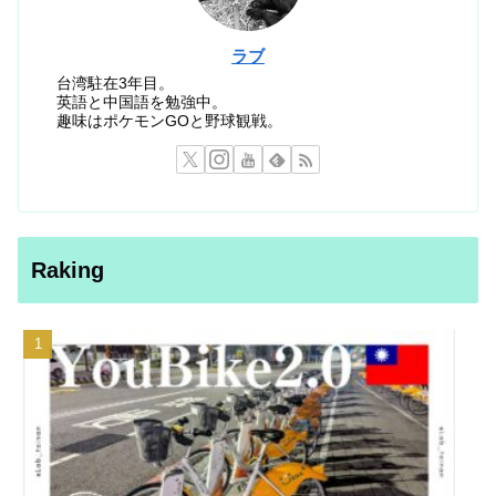
ラブ
台湾駐在3年目。
英語と中国語を勉強中。
趣味はポケモンGOと野球観戦。
Raking