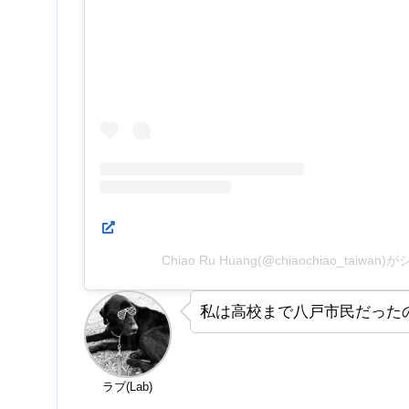
Chiao Ru Huang(@chiaochiao_taiw
私は高校まで八戸市民だった
ラブ(Lab)