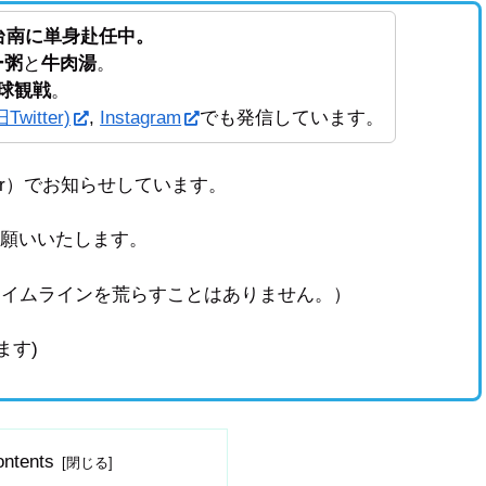
ら台南に単身赴任中。
ー粥
と
牛肉湯
。
球観戦
。
Twitter)
,
Instagram
でも発信しています。
tter）でお知らせしています。
お願いいたします。
タイムラインを荒らすことはありません。）
ます)
ntents