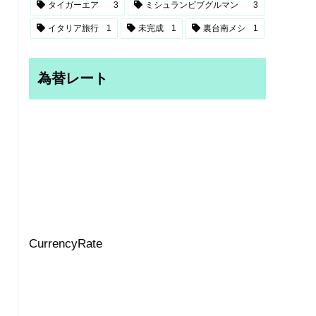
タイガーエア
3
ミシュランビブグルマン
3
イタリア旅行
1
未完成
1
裏台南メシ
1
為替レート
CurrencyRate