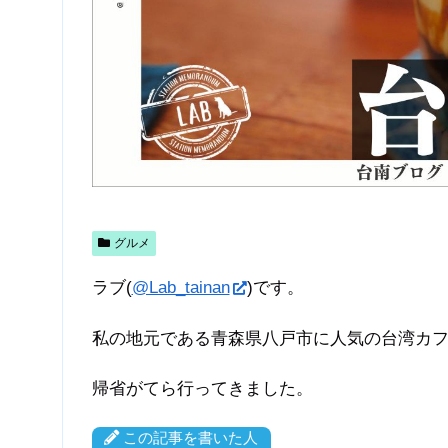
グルメ
ラブ(
@Lab_tainan
)です。
私の地元である青森県八戸市に人気の台湾カ
帰省がてら行ってきました。
この記事を書いた人