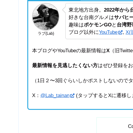
東北地方出身。
2022年か
好きな台南グルメは
サバヒ
趣味は
ポケモンGO
と
台湾野
ブログ以外に
YouTube
,
X(旧
ラブ(Lab)
本ブログやYouTubeの最新情報は
X
（旧Twi
最新情報を見逃したくない方
はぜひ登録を
（1日２〜3回ぐらいしかポストしないので
X：
@Lab_tainan
(タップするとXに遷移し
Co