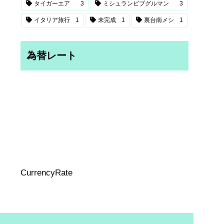
タイガーエア
3
ミシュランビブグルマン
3
イタリア旅行
1
未完成
1
裏台南メシ
1
為替レート
CurrencyRate