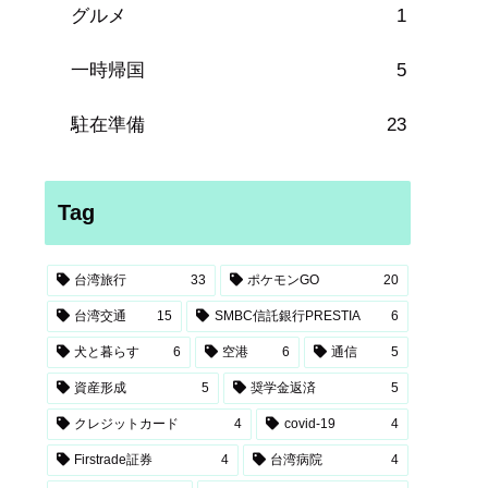
グルメ
1
一時帰国
5
駐在準備
23
Tag
台湾旅行
33
ポケモンGO
20
台湾交通
15
SMBC信託銀行PRESTIA
6
犬と暮らす
6
空港
6
通信
5
資産形成
5
奨学金返済
5
クレジットカード
4
covid-19
4
Firstrade証券
4
台湾病院
4